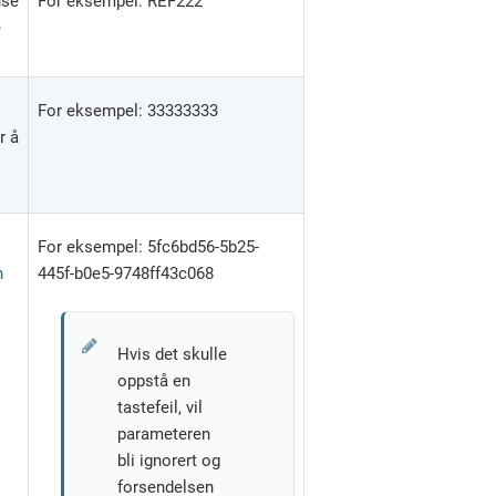
nse
For eksempel: REF222
e
For eksempel: 33333333
r å
For eksempel: 5fc6bd56-5b25-
n
445f-b0e5-9748ff43c068
Hvis det skulle
oppstå en
tastefeil, vil
parameteren
bli ignorert og
forsendelsen