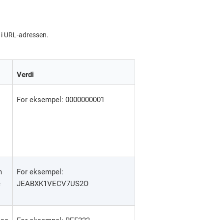
 i URL-adressen.
Verdi
For eksempel: 0000000001
n
For eksempel:
e
JEABXK1VECV7US2O