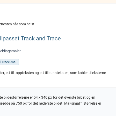
jenesten når som helst.
Tilpasset Track and Trace
eldingsmaler
.
.
d Trace-mal
er, ett til toppteksten og ett til bunnteksten, som kobler til eksterne
e bildestørrelsene er 54 x 340 px for det øverste bildet og en
redde på 750 px for det nederste bildet. Maksimal filstørrelse er