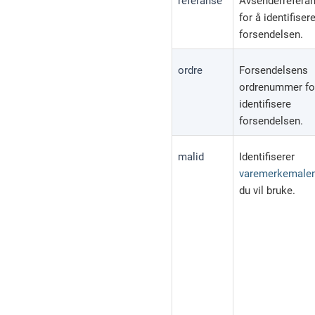
referanse
Avsenderrefera
for å identifiser
forsendelsen.
ordre
Forsendelsens
ordrenummer fo
identifisere
forsendelsen.
malid
Identifiserer
varemerkemale
du vil bruke.