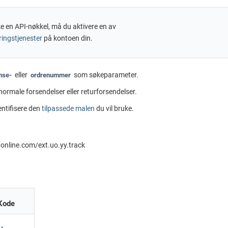
ke en API-nøkkel, må du aktivere en av
ringstjenester
på kontoen din.
eller
som søkeparameter.
nse-
ordrenummer
normale forsendelser eller returforsendelser.
entifisere den
tilpassede malen
du vil bruke.
online.com
/ext.
uo
.yy.track
Kode