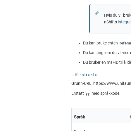
Hvis du vil bru
nShifts
integre
Du kan bruke enten
refera
Du kan angi om du vil vise 
Du bruker en mal-ID til å id
URL-struktur
Grunn-URL: https://
www.unifaun
Erstatt
med språkkode.
yy
Språk