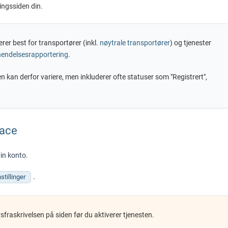
ingssiden din.
rer best for transportører (inkl.
nøytrale transportører
) og tjenester
hendelsesrapportering
.
n kan derfor variere, men inkluderer ofte statuser som "Registrert",
race
in konto
.
.
stillinger
fraskrivelsen på siden før du aktiverer tjenesten.