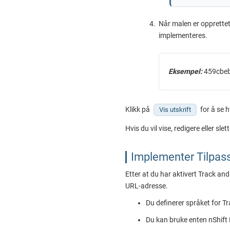
Når malen er opprettet
implementeres.
Eksempel:
459cbeb
Klikk på
for å se 
Vis utskrift
Hvis du vil vise, redigere eller s
Implementer Tilpas
Etter at du har aktivert Track and
URL-adresse.
Du definerer språket for T
Du kan bruke enten
nShift 