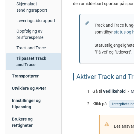
den umiddelbart sporbar på spor
Skjemalagt
sendingsrapport
Leveringstidsrapport
Track and Trace funge
Oppfølging av
som tilbyr
status og 
prisforespørsel
Statustilgjengelighete
Track and Trace
"På vei" og "Utlevert".
Tilpasset Track
and Trace
Aktiver Track and T
Transportører
Utviklere og APIer
Gå til
Vedlikehold
M
Innstillinger og
Klikk på
Integritetsinn
tilpasning
Brukere og
rettigheter
Les ansvars