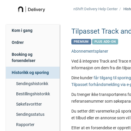
nShift Delivery
Help Center
Hist
Tilpasset Track an
Kom i gang
PREMIUM
PLUS ADD-ON
Ordrer
Abonnementsplaner
Booking og
forsendelser
Ved å integrere Track and Trace 
informasjon om dem fra din tilpa
Historikk og sporing
Dine kunder
får tilgang til spori
Sendingshistorikk
Tilpasset forhåndsmelding via e
Bestillingshistorikk
Du trenger ikke transportørens fo
referansenummer som søkepara
Søkefavoritter
Du setter ditt varemerke på spor
Sendingsstatus
et tilbud eller en annonse som vil
Rapporter
Etter at en forsendelse er opprette