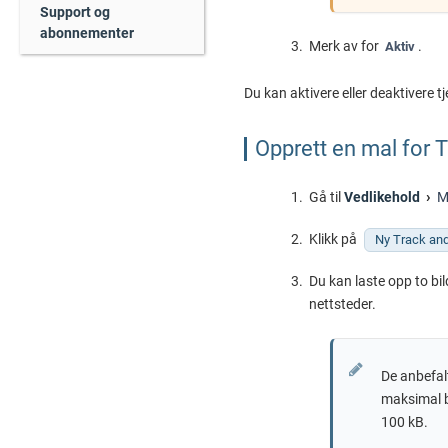
Support og
abonnementer
Merk av for
.
Aktiv
Du kan aktivere eller deaktivere t
Opprett en mal for 
Gå til
Vedlikehold
M
Klikk på
Ny Track an
Du kan laste opp to bild
nettsteder.
De anbefalt
maksimal b
100 kB.