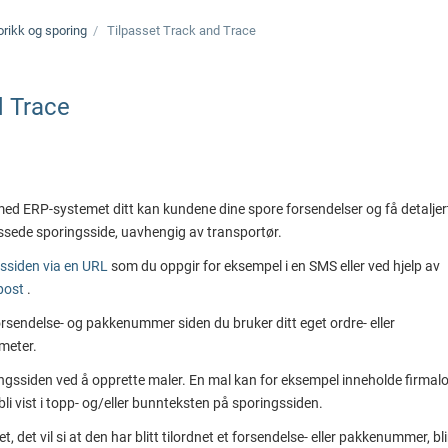
orikk og sporing
Tilpasset Track and Trace
d Trace
med ERP-systemet ditt kan kundene dine spore forsendelser og få detaljer
ssede sporingsside, uavhengig av transportør.
ngssiden via en URL
som du oppgir for eksempel i en SMS eller ved hjelp av
-post
.
rsendelse- og pakkenummer siden du bruker ditt eget ordre- eller
meter.
ingssiden ved å opprette maler. En mal kan for eksempel inneholde firmal
 bli vist i topp- og/eller bunnteksten på sporingssiden.
t, det vil si at den har blitt tilordnet et forsendelse- eller pakkenummer, bli