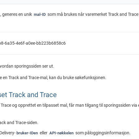
, generes en unik
som må brukes når varemerket Track and Trace
mal-ID
8-6a35-4e6f-a0ee-bb223b6858c6
hvordan sporingssiden ser ut.
lette en Track and Trace-mal, kan du bruke søkefunksjonen.
set Track and Trace
 Trace og opprettet en tilpasset mal, får man tilgang til sporingssiden via
rack and Trace-siden.
Delivery
-
eller
som påloggingsinformasjon.
bruker-IDen
API-nøkkelen