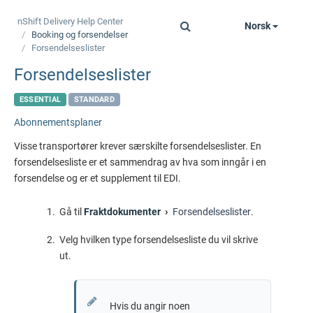
nShift Delivery
Help Center
Norsk
Toggle
Booking og forsendelser
navigation
Forsendelseslister
Forsendelseslister
ESSENTIAL
STANDARD
Abonnementsplaner
Visse transportører krever særskilte forsendelseslister. En
forsendelsesliste er et sammendrag av hva som inngår i en
forsendelse og er et supplement til EDI.
Gå til
Fraktdokumenter
Forsendelseslister
.
Velg hvilken type forsendelsesliste du vil skrive
ut.
Hvis du angir noen