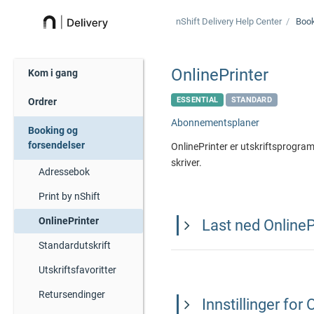
nShift Delivery
Help Center
Book
OnlinePrinter
Kom i gang
ESSENTIAL
STANDARD
Ordrer
Abonnementsplaner
Booking og
forsendelser
OnlinePrinter er utskriftsprogram
skriver.
Adressebok
Print by nShift
OnlinePrinter
Last ned OnlineP
Standardutskrift
Utskriftsfavoritter
Retursendinger
Innstillinger for 