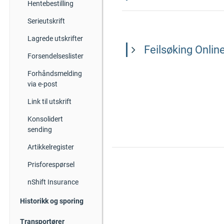
Hentebestilling
Serieutskrift
Lagrede utskrifter
Feilsøking Onlin
Forsendelseslister
Forhåndsmelding
via e-post
Link til utskrift
Konsolidert
sending
Artikkelregister
Prisforespørsel
nShift Insurance
Historikk og sporing
Transportører