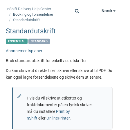
nShift Delivery
Help Center
Norsk
Toggle
Booking og forsendelser
navigation
Standardutskrift
Standardutskrift
ESSENTIAL
STANDARD
Abonnementsplaner
Bruk standardutskrift for enkeltvise utskrifter.
Du kan skrive ut direkte til en skriver eller skrive ut til PDF. Du
kan også lagre forsendelsene og skrive dem ut senere.
Hvis du vil skrive ut etiketter og
fraktdokumenter på en fysisk skriver,
må du installere
Print by
nShift
eller
OnlinePrinter
.