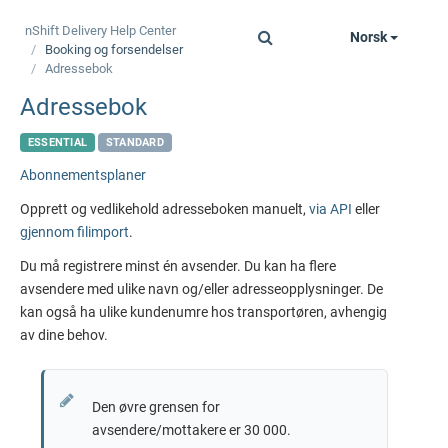
nShift Delivery
Help Center
Norsk
Toggle
Booking og forsendelser
navigation
Adressebok
Adressebok
ESSENTIAL
STANDARD
Abonnementsplaner
Opprett og vedlikehold adresseboken manuelt,
via API
eller
gjennom filimport
.
Du må registrere minst én avsender. Du kan ha flere
avsendere med ulike navn og/eller adresseopplysninger. De
kan også ha ulike kundenumre hos transportøren, avhengig
av dine behov.
Den øvre grensen for
avsendere/mottakere er 30 000.