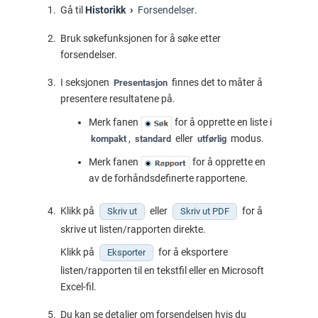
Gå til
Historikk
Forsendelser
.
Bruk søkefunksjonen for å søke etter
forsendelser.
I seksjonen
finnes det to måter å
Presentasjon
presentere resultatene på.
Merk fanen
for å opprette en liste i
,
eller
modus.
kompakt
standard
utførlig
Merk fanen
for å opprette en
av de forhåndsdefinerte rapportene.
Klikk på
eller
for å
Skriv ut
Skriv ut PDF
skrive ut listen/rapporten direkte.
Klikk på
for å eksportere
Eksporter
listen/rapporten til en tekstfil eller en Microsoft
Excel-fil.
Du kan se detaljer om forsendelsen hvis du