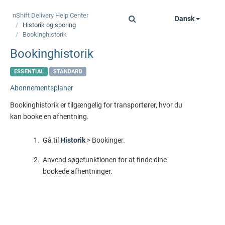
nShift Delivery
Help Center
Dansk
Toggle
Historik og sporing
navigation
Bookinghistorik
Bookinghistorik
ESSENTIAL
STANDARD
Abonnementsplaner
Bookinghistorik er tilgængelig for transportører, hvor du
kan booke en afhentning.
Gå til
Historik
> Bookinger.
Anvend søgefunktionen for at finde dine
bookede afhentninger.