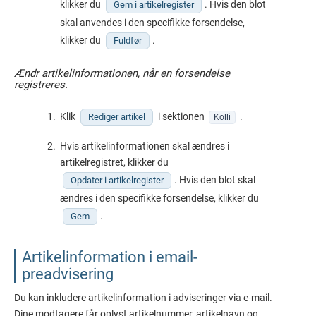
klikker du
. Hvis den blot
Gem i artikelregister
skal anvendes i den specifikke forsendelse,
klikker du
.
Fuldfør
Ændr artikelinformationen, når en forsendelse
registreres.
Klik
i sektionen
.
Rediger artikel
Kolli
Hvis artikelinformationen skal ændres i
artikelregistret, klikker du
. Hvis den blot skal
Opdater i artikelregister
ændres i den specifikke forsendelse, klikker du
.
Gem
Artikelinformation i email-
preadvisering
Du kan inkludere artikelinformation i adviseringer via e-mail.
Dine modtagere får oplyst artikelnummer, artikelnavn og