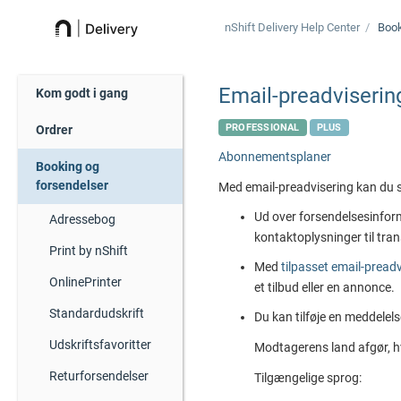
nShift Delivery
Help Center
Book
Email-preadviserin
Kom godt i gang
PROFESSIONAL
PLUS
Ordrer
Abonnementsplaner
Booking og
forsendelser
Med email-preadvisering kan du 
Ud over forsendelsesinfor
Adressebog
kontaktoplysninger til tra
Print by nShift
Med
tilpasset email-pread
OnlinePrinter
et tilbud eller en annonce.
Standardudskrift
Du kan tilføje en meddelels
Udskriftsfavoritter
Modtagerens land afgør, hv
Returforsendelser
Tilgængelige sprog: