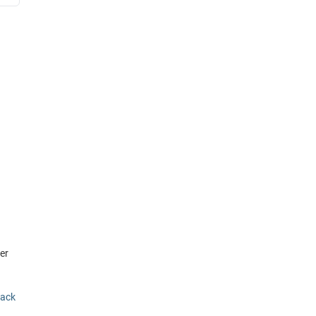
er
rack