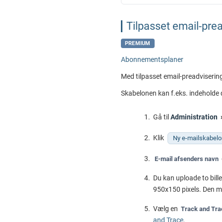
Tilpasset email-pre
PREMIUM
Abonnementsplaner
Med tilpasset email-preadvisering
Skabelonen kan f.eks. indeholde d
Gå til
Administration
Klik
Ny e-mailskabel
E-mail afsenders navn
Du kan uploade to bill
950x150 pixels. Den ma
Vælg en
Track and Tra
and Trace
.