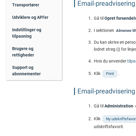
Email-preadvisering 
Transportører
Udviklere og API'er
Gå til
Opret forsendel
Indstillinger og
I sektionen
Almenee til
tilpasning
Du kan skrive en perso
Brugere og
lodret streg (|) for linje
rettigheder
Hvis du anvender
tilp
Support og
Klik
.
abonnementer
Print
Email-preadvisering 
Gå til
Administration
Klik
Ny udskriftsfavor
udskriftsfavorit.