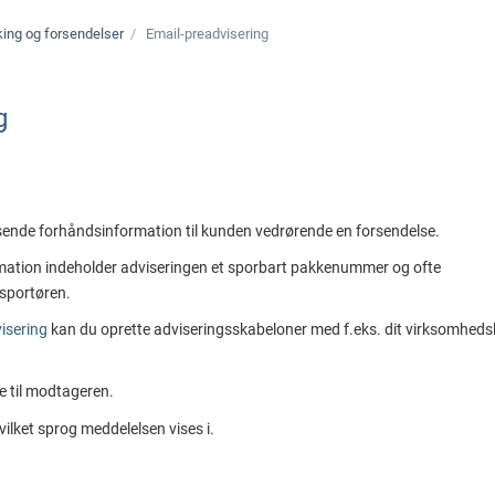
ing og forsendelser
Email-preadvisering
g
sende forhåndsinformation til kunden vedrørende en forsendelse.
mation indeholder adviseringen et sporbart pakkenummer og ofte
nsportøren.
visering
kan du oprette adviseringsskabeloner med f.eks. dit virksomheds
e til modtageren.
ilket sprog meddelelsen vises i.