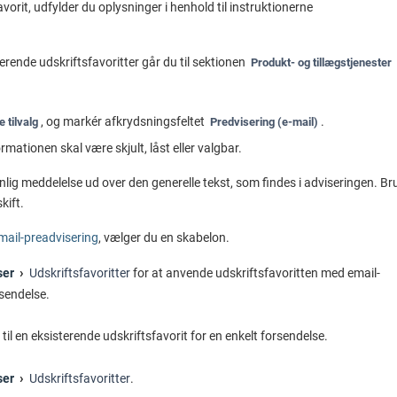
avorit, udfylder du oplysninger i henhold til instruktionerne
erende udskriftsfavoritter går du til sektionen
Produkt- og tillægstjenester
, og markér afkrydsningsfeltet
.
 tilvalg
Predvisering (e-mail)
mationen skal være skjult, låst eller valgbar.
nlig meddelelse ud over den generelle tekst, som findes i adviseringen. Br
skift.
email-preadvisering
, vælger du en skabelon.
ser
Udskriftsfavoritter
for at anvende udskriftsfavoritten med email-
rsendelse.
 til en eksisterende udskriftsfavorit for en enkelt forsendelse.
ser
Udskriftsfavoritter
.