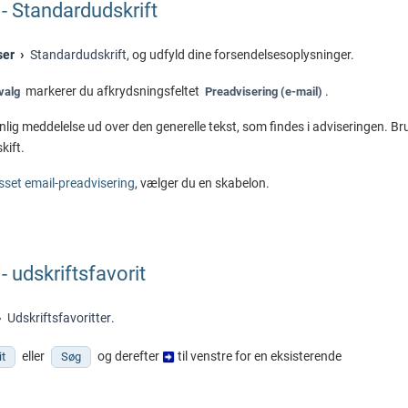
- Standardudskrift
ser
Standardudskrift
, og udfyld dine forsendelsesoplysninger.
markerer du afkrydsningsfeltet
.
valg
Preadvisering (e-mail)
nlig meddelelse ud over den generelle tekst, som findes i adviseringen. Br
skift.
asset email-preadvisering
, vælger du en skabelon.
- udskriftsfavorit
Udskriftsfavoritter
.
eller
og derefter
til venstre for en eksisterende
it
Søg