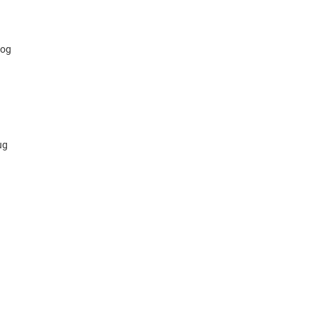
og
ug