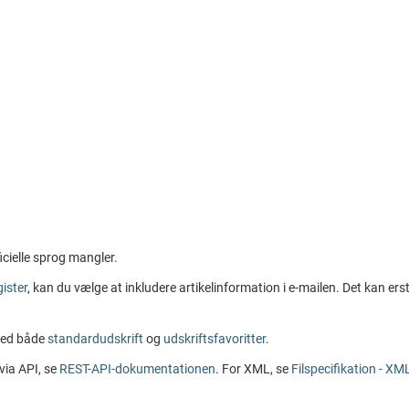
icielle sprog mangler.
gister
, kan du vælge at inkludere artikelinformation i e-mailen. Det kan ers
med både
standardudskrift
og
udskriftsfavoritter
.
via API, se
REST-API-dokumentationen
. For XML, se
Filspecifikation - XM