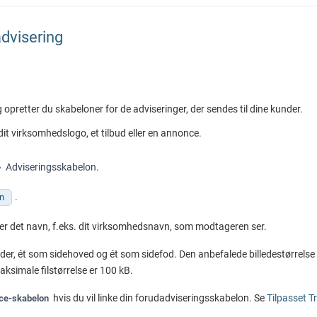
advisering
 opretter du skabeloner for de adviseringer, der sendes til dine kunder.
it virksomhedslogo, et tilbud eller en annonce.
Adviseringsskabelon
.
.
on
er det navn, f.eks. dit virksomhedsnavn, som modtageren ser.
eder, ét som sidehoved og ét som sidefod. Den anbefalede billedestørrelse 
ksimale filstørrelse er 100 kB.
hvis du vil linke din forudadviseringsskabelon. Se
Tilpasset T
ce-skabelon