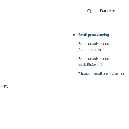
Dansk
Email-preadvisering
Email-preadvisering -
Standardudskrift
Email-preadvisering -
udskriftsfavorit
Tilpasset email-preadvisering
logo,