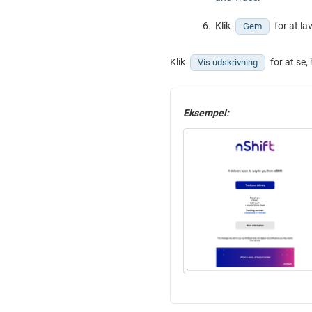
Klik
for at la
Gem
Klik
for at se,
Vis udskrivning
Eksempel: