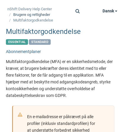
nShift Delivery
Help Center
Dansk
Toggle
Brugere og rettigheder
navigation
Multifaktorgodkendelse
Multifaktorgodkendelse
ESSENTIAL
STANDARD
Abonnementplaner
Multifaktorgodkendelse (MFA) er en sikkerhedsmetode, der
kræver, at brugere bekræfter deres identitet med to eller
flere faktorer, før de får adgang til en applikation. MFA
hjælper med at beskytte mod adgangskodeangreb, styrke
kontosikkerheden og understøtte overholdelse af
databeskyttelseskrav som GDPR.
En e-mailadresse er påkrævet på alle
profiler (inklusiv standardprofilen) for
at understøtte forbedret sikkerhed