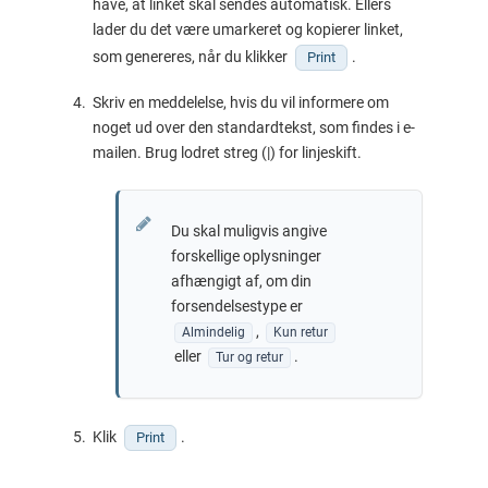
have, at linket skal sendes automatisk. Ellers
lader du det være umarkeret og kopierer linket,
som genereres, når du klikker
.
Print
Skriv en meddelelse, hvis du vil informere om
noget ud over den standardtekst, som findes i e-
mailen. Brug lodret streg (|) for linjeskift.
Du skal muligvis angive
forskellige oplysninger
afhængigt af, om din
forsendelsestype er
,
Almindelig
Kun retur
eller
.
Tur og retur
Klik
.
Print