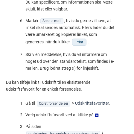
Du kan specificere, om informationen skal være
skjult, låst eller valgbar.
Markér
, hvis du gerne vil have, at
Send e-mail
linket skal sendes automatisk. Ellers lader du det
være umarkeret og kopierer linket, som
genereres, når du klikker
.
Print
Skriv en meddelelse, hvis du vil informere om
noget ud over den standardtekst, som findes i e-
mailen. Brug lodret streg (|) for linjeskift.
Du kan tilføje link til udskrift til en eksisterende
udskriftsfavorit for en enkelt forsendelse.
Gå til
>
Udskriftsfavoritter
.
Opret forsendelser
Vælg udskriftsfavorit ved at klikke på
.
På siden
i
udskrivning - forsendelser og serviceydelser