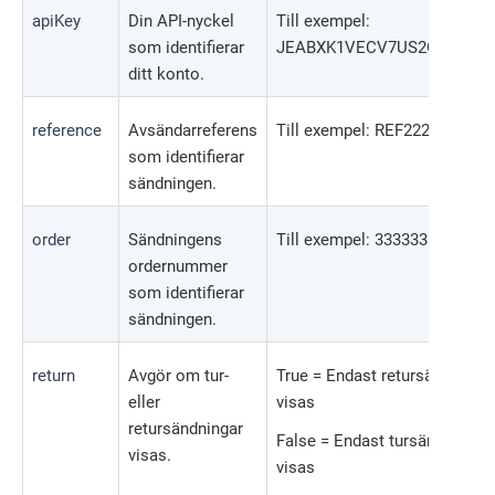
apiKey
Din API-nyckel
Till exempel:
som identifierar
JEABXK1VECV7US2O
ditt konto.
reference
Avsändarreferens
Till exempel: REF222
som identifierar
sändningen.
order
Sändningens
Till exempel: 33333333
ordernummer
som identifierar
sändningen.
return
Avgör om tur-
True = Endast retursändninge
eller
visas
retursändningar
False = Endast tursändningen
visas.
visas