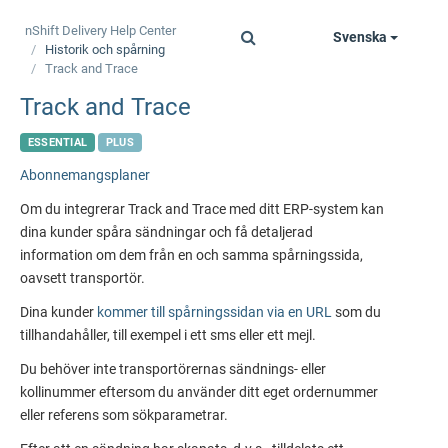
nShift Delivery
Help Center
Svenska
Toggle
Historik och spårning
navigation
Track and Trace
Track and Trace
ESSENTIAL
PLUS
Abonnemangsplaner
Om du integrerar Track and Trace med ditt ERP-system kan
dina kunder spåra sändningar och få detaljerad
information om dem från en och samma spårningssida,
oavsett transportör.
Dina kunder
kommer till spårningssidan via en URL
som du
tillhandahåller, till exempel i ett sms eller ett mejl.
Du behöver inte transportörernas sändnings- eller
kollinummer eftersom du använder ditt eget ordernummer
eller referens som sökparametrar.