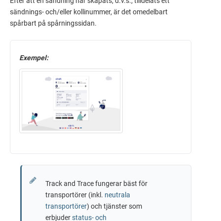
Efter att en sändning har skapats, d.v.s., tilldelats ett
sändnings- och/eller kollinummer, är det omedelbart
spårbart på spårningssidan.
Exempel:
Track and Trace fungerar bäst för
transportörer (inkl.
neutrala
transportörer
) och tjänster som
erbjuder
status- och