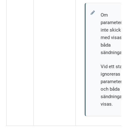
Om
parameter
inte skickas
med visas
båda
sändningarna.
Vid ett stavfel
ignoreras
parametern
och båda
sändningarna
visas.