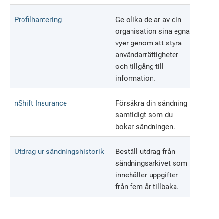
Profilhantering
Ge olika delar av din
organisation sina egna
vyer genom att styra
användarrättigheter
och tillgång till
information.
nShift Insurance
Försäkra din sändning
KÖ
samtidigt som du
AP
bokar sändningen.
Utdrag ur sändningshistorik
Beställ utdrag från
KÖ
sändningsarkivet som
AP
innehåller uppgifter
från fem år tillbaka.