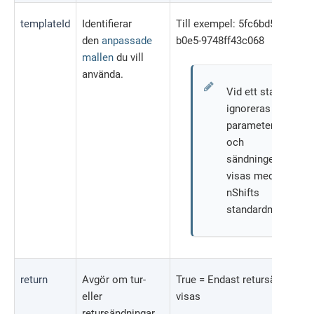
templateId
Identifierar
Till exempel: 5fc6bd56-5b25-4
den
anpassade
b0e5-9748ff43c068
mallen
du vill
använda.
Vid ett stavfel
ignoreras
parametern
och
sändningen
visas med
nShifts
standardmall.
return
Avgör om tur-
True = Endast retursändninge
eller
visas
retursändningar