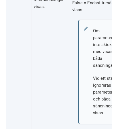
False = Endast tursändningen
visas.
visas
Om
parameter
inte skickas
med visas
båda
sändningarna.
Vid ett stavfel
ignoreras
parametern
och båda
sändningarna
visas.