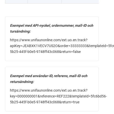
Exempel med API-nyckel, ordernummer, mall-ID och
tursändning:
https://
www.unifaunonline.com
/ext.
uo
.en.track?
apiKey=JEABXK1VECV7US2O&order=33333333&templateId=5fc
5b25-445f-b0e5-9748ff43c068&return=false
Exempel med användar-ID, referens, mall-ID och
retursändning:
https://
www.unifaunonline.com
/ext.
uo
.en.track?
key=0000000001&reference=REF222&templateId=5fc6bd56-
5b25-445f-b0e5-9748ff43c068&return=true