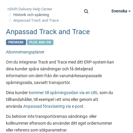
nShift Delivery
Help Center
Svenska
Toggle
Historik och spårning
navigation
Anpassad Track and Trace
Anpassad Track and Trace
PREMIUM
PLUS ADD-ON
Abonnemangsplaner
Om du integrerar Track and Trace med ditt ERP-system kan
dina kunder spåra sändningar och få detaljerad
information om dem från din varumärkesanpassade
spårningssida, oavsett transportör.
Dina kunder
kommer till spårningssidan via en URL
som du
tillhandahåller, till exempel i ett sms eller genom att
använda
Anpassad föravisering via e-post
.
Du behöver inte transportörernas sändnings- eller
kollinummer eftersom du använder ditt eget ordernummer
eller referens som sökparametrar.