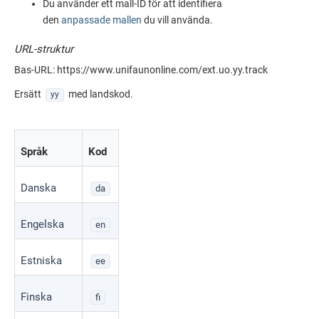
Du använder ett mall-ID för att identifiera
den
anpassade mallen
du vill använda.
URL-struktur
Bas-URL: https://
www.unifaunonline.com
/ext.
uo
.yy.track
Ersätt
med landskod.
yy
Språk
Kod
Danska
da
Engelska
en
Estniska
ee
Finska
fi