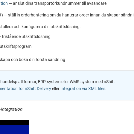
tion
— anslut dina transportörkundnummer till avsändare
tt) — ställ in orderhantering om du hanterar order innan du skapar sändn
nstallera och konfigurera din utskriftslösning:
 fristående utskriftslösning
utskriftsprogram
kapa och boka din första sändning
 e-handelsplattformar, ERP-system eller WMS-system med
nShift
entation för nShift Delivery
eller
Integration via XML files
.
-integration