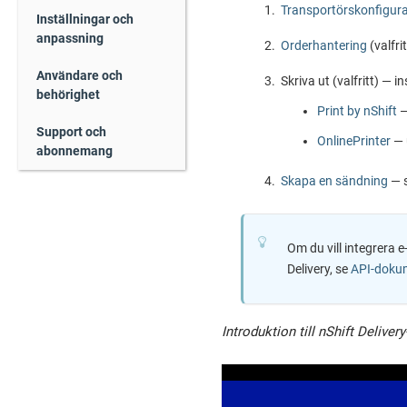
Transportörskonfigura
Inställningar och
anpassning
Orderhantering
(valfri
Användare och
Skriva ut (valfritt) — i
behörighet
Print by nShift
—
Support och
OnlinePrinter
— 
abonnemang
Skapa en sändning
— s
Om du vill integrera
Delivery
, se
API-dokum
Introduktion till nShift Delivery