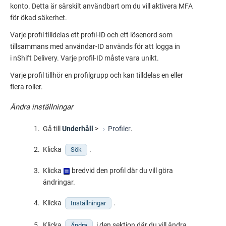
konto. Detta är särskilt användbart om du vill aktivera MFA
för ökad säkerhet.
Varje profil tilldelas ett profil-ID och ett lösenord som
tillsammans med användar-ID används för att logga in
i
nShift Delivery
. Varje profil-ID måste vara unikt.
Varje profil tillhör en profilgrupp och kan tilldelas en eller
flera roller.
Ändra inställningar
Gå till
Underhåll
>
Profiler
.
Klicka
.
Sök
Klicka
bredvid den profil där du vill göra
ändringar.
Klicka
.
Inställningar
Klicka
i den sektion där du vill ändra
Ändra