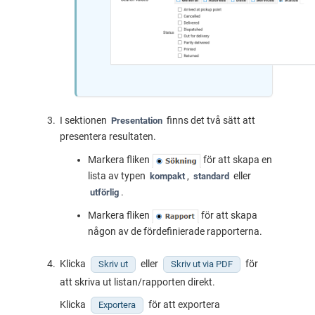
I sektionen
finns det två sätt att
Presentation
presentera resultaten.
Markera fliken
för att skapa en
lista av typen
,
eller
kompakt
standard
.
utförlig
Markera fliken
för att skapa
någon av de fördefinierade rapporterna.
Klicka
eller
för
Skriv ut
Skriv ut via PDF
att skriva ut listan/rapporten direkt.
Klicka
för att exportera
Exportera