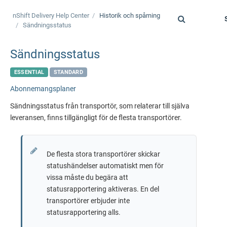
nShift Delivery
Help Center
Historik och spårning
Toggle
Sändningsstatus
navigati
Sändningsstatus
ESSENTIAL
STANDARD
Abonnemangsplaner
Sändningsstatus från transportör, som relaterar till själva
leveransen, finns tillgängligt för de flesta transportörer.
De flesta stora transportörer skickar
statushändelser automatiskt men för
vissa måste du begära att
statusrapportering aktiveras. En del
transportörer erbjuder inte
statusrapportering alls.