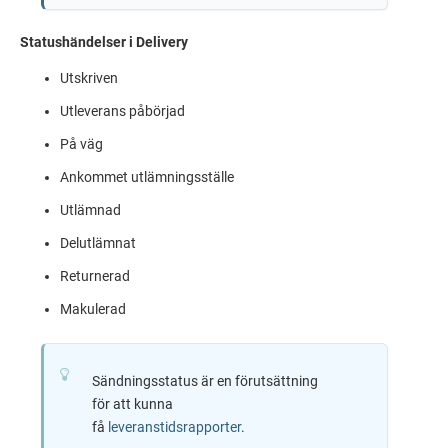
Statushändelser i Delivery
Utskriven
Utleverans påbörjad
På väg
Ankommet utlämningsställe
Utlämnad
Delutlämnat
Returnerad
Makulerad
Sändningsstatus är en förutsättning
för att kunna
få
leveranstidsrapporter
.