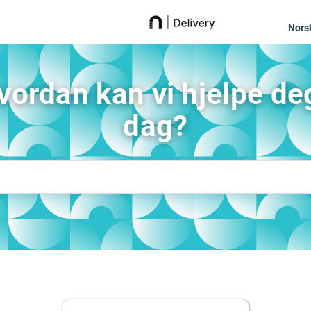
Nors
vordan kan vi hjelpe deg
dag?